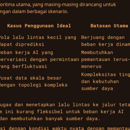
goritma utama, yang masing-masing dirancang untuk
ingan dalam berbagai skenario.
Kasus Penggunaan Ideal
Batasan Utama
Pola lalu lintas kecil yang
Berjuang dengan
dapat diprediksi
beban kerja dina
Beban kerja AI yang
Membutuhkan
bervariasi dengan permintaan
pemantauan terus
yang berfluktuasi
menerus
Kompleksitas tin
Pusat data skala besar
dan kebutuhan
dengan topologi kompleks
sumber daya
ugas dan menetapkan lalu lintas ke jalur tet
m ini kurang fleksibel untuk beban kerja AI
dan membutuhkan banyak sumber daya.
si dengan kondisi waktu nyata dengan memanta