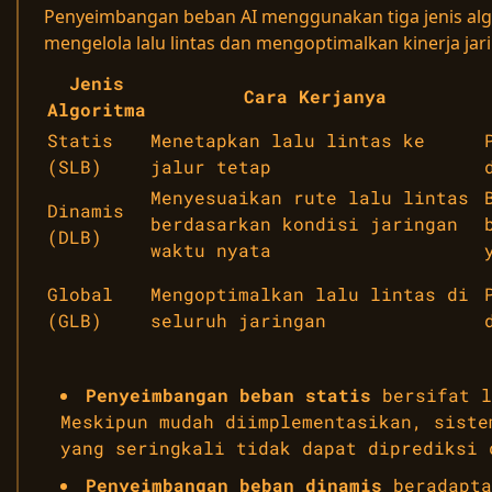
Penyeimbangan beban AI menggunakan tiga jenis al
mengelola lalu lintas dan mengoptimalkan kinerja jar
Jenis
Cara Kerjanya
Algoritma
Statis
Menetapkan lalu lintas ke
(SLB)
jalur tetap
Menyesuaikan rute lalu lintas
Dinamis
berdasarkan kondisi jaringan
(DLB)
waktu nyata
Global
Mengoptimalkan lalu lintas di
(GLB)
seluruh jaringan
Penyeimbangan beban statis
bersifat l
Meskipun mudah diimplementasikan, siste
yang seringkali tidak dapat diprediksi 
Penyeimbangan beban dinamis
beradapta