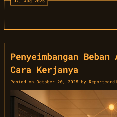
07, Aug 2026
Skip
to
content
Penyeimbangan Beban 
Cara Kerjanya
Posted on
October 20, 2025
by
Reportcard